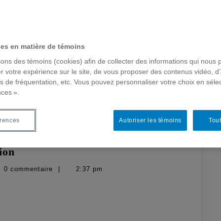
ces en matière de témoins
sons des témoins (cookies) afin de collecter des informations qui nous 
r votre expérience sur le site, de vous proposer des contenus vidéo, d’
es de fréquentation, etc. Vous pouvez personnaliser votre choix en séle
nces ».
érences
Autoriser les témoins
Tout
Licence
ion
et
0 commentaire
|
2:37 pm
éthique
e,
de
on
publication