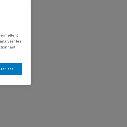
permettent
analyser les
ctionnant
 refuser