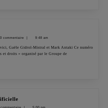
tes
0 commentaire
|
9:48 am
,
n
es et droits » organisé par le Groupe de
Normativité
ficielle
et
 commentaire
|
5:00 pm