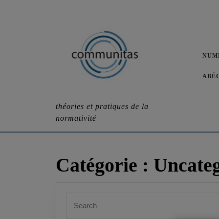
Skip
to
content
NUM
ABÉ
théories et pratiques de la
normativité
Catégorie :
Uncateg
Search
for: