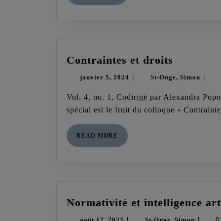
MORE
Contrain
Contraintes et droits
et
janvier
St-
janvier 5, 2024
|
St-Onge, Simon
|
droits
5,
Onge
Vol. 4, no. 1, Codirigé par Alexandra Popovici, Gaële Gidrol-Mistral et Mark Antaki Ce numéro
2024
Simo
spécial est le fruit du colloque « Contraint
READ
READ MORE
MORE
Normativité et intelligence arti
août
St-
août 17, 2022
|
St-Onge, Simon
|
0