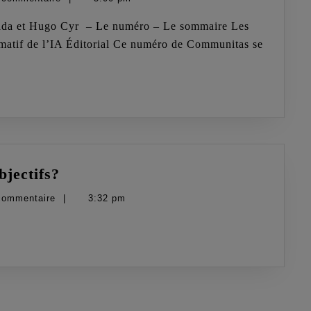
intelligence
artificielle
rmatif de l’IA Éditorial Ce numéro de Communitas se
Quel
bjectifs?
avenir
commentaire
|
3:32 pm
pour
les
droits
subjectifs?