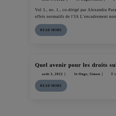
17,
Onge,
Vol 3., no. 1., co-dirigé par Alexandra Parada et Hugo Cyr – Le numéro – Le sommaire Les
2022
Simon
effets normatifs de l’IA L’encadrement no
READ
READ MORE
MORE
Quel avenir pour les droits su
août
St-
août 3, 2022
|
St-Onge, Simon
|
0 
3,
Onge,
READ
READ MORE
2022
Simon
MORE