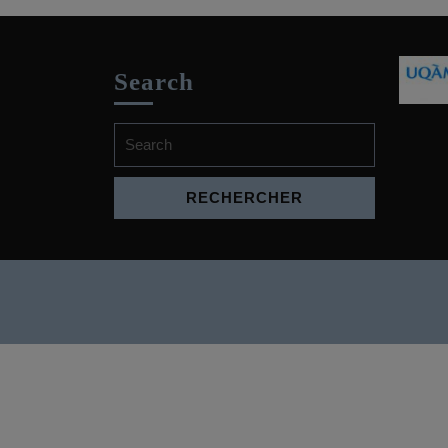
Search
Search
for: